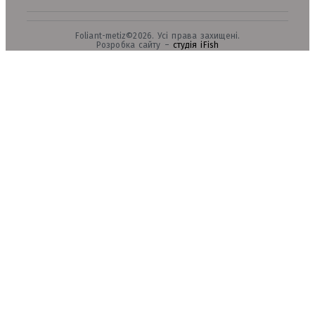
Foliant-metiz©2026. Усі права захищені.
Розробка сайту –
студія iFish