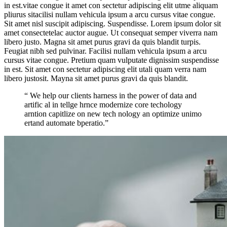
in est.vitae congue it amet con sectetur adipiscing elit utme aliquam
pliurus sitacilisi nullam vehicula ipsum a arcu cursus vitae congue.
Sit amet nisl suscipit adipiscing. Suspendisse. Lorem ipsum dolor sit
amet consectetelac auctor augue. Ut consequat semper viverra nam
libero justo. Magna sit amet purus gravi da quis blandit turpis.
Feugiat nibh sed pulvinar. Facilisi nullam vehicula ipsum a arcu
cursus vitae congue. Pretium quam vulputate dignissim suspendisse
in est. Sit amet con sectetur adipiscing elit utali quam verra nam
libero justosit. Mayna sit amet purus gravi da quis blandit.
“ We help our clients harness in the power of data and
artific al in tellge hrnce modernize core techology
arntion capitlize on new tech nology an optimize unimo
ertand automate bperatio.”