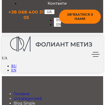
Контакти
+38 068 400 31
UA
ЗВ'ЯЗАТИСЯ З
05
НАМИ
RU
EN
UA
RU
EN
Головна
Uncategorized
Blog Single