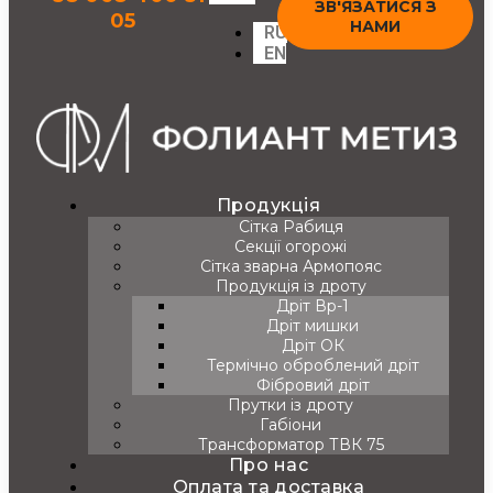
ЗВ'ЯЗАТИСЯ З
05
НАМИ
RU
EN
Продукція
Сітка Рабиця
Секції огорожі
Сітка зварна Армопояс
Продукція із дроту
Дріт Вр-1
Дріт мишки
Дріт ОК
Термічно оброблений дріт
Фібровий дріт
Прутки із дроту
Габіони
Трансформатор ТВК 75
Про нас
Оплата та доставка