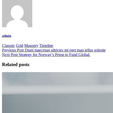
admin
Classsic
Grid
Masonry
Timeline
Previous Post
Diam maecenas ultricies mi eget mau tellus solestie
Next Post
Strategy for Norway’s Peion to Fund Global.
Related posts