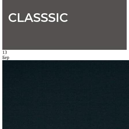
CLASSSIC
13
Бер