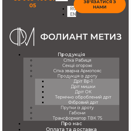
ЗВ'ЯЗАТИСЯ З
05
НАМИ
RU
EN
Продукція
Сітка Рабиця
Секції огорожі
Сітка зварна Армопояс
Продукція із дроту
Дріт Вр-1
Дріт мишки
Дріт ОК
Термічно оброблений дріт
Фібровий дріт
Прутки із дроту
Габіони
Трансформатор ТВК 75
Про нас
Оплата та доставка