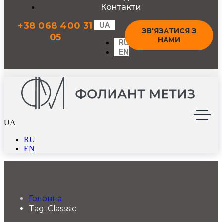
Контакти
+38 068 400 31
UA
ЗВ'ЯЗАТИСЯ З
05
НАМИ
RU
EN
UA
RU
EN
Головна
Tag: Classsic