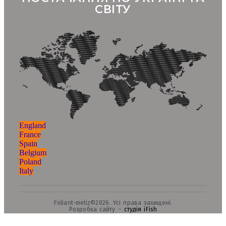
СВІТУ
England
France
Spain
Belgium
Poland
Italy
Foliant-metiz©2026. Усі права захищені.
Розробка сайту –
студія iFish