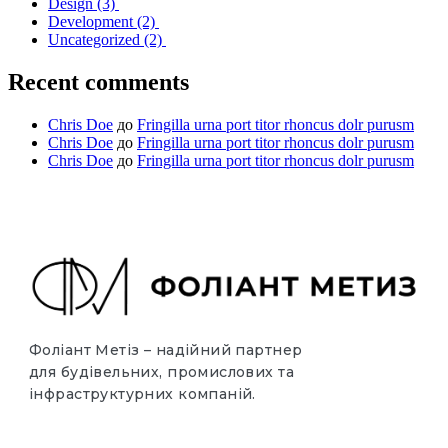
Design
(3)
Development
(2)
Uncategorized
(2)
Recent comments
Chris Doe
до
Fringilla urna port titor rhoncus dolr purusm
Chris Doe
до
Fringilla urna port titor rhoncus dolr purusm
Chris Doe
до
Fringilla urna port titor rhoncus dolr purusm
Фоліант Метіз – надійний партнер
для будівельних, промислових та
інфраструктурних компаній.