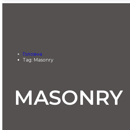
Головна
Tag: Masonry
MASONRY