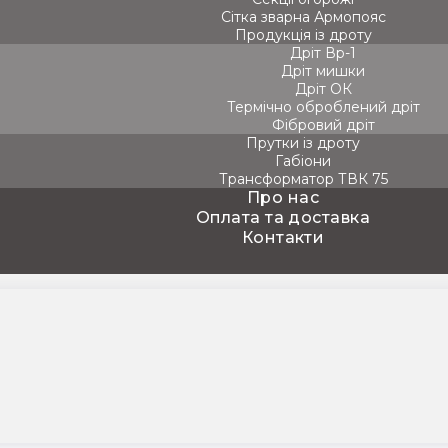
Сітка зварна Армопояс
Продукція із дроту
Дріт Вр-1
Дріт мишки
Дріт ОК
Термічно оброблений дріт
Фібровий дріт
Прутки із дроту
Габіони
Трансформатор ТВК 75
Про нас
Оплата та доставка
Контакти