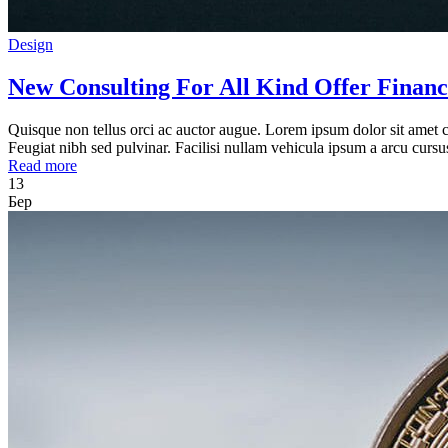
Design
New Consulting For All Kind Offer Financ
Quisque non tellus orci ac auctor augue. Lorem ipsum dolor sit amet c
Feugiat nibh sed pulvinar. Facilisi nullam vehicula ipsum a arcu cur
Read more
13
Бер