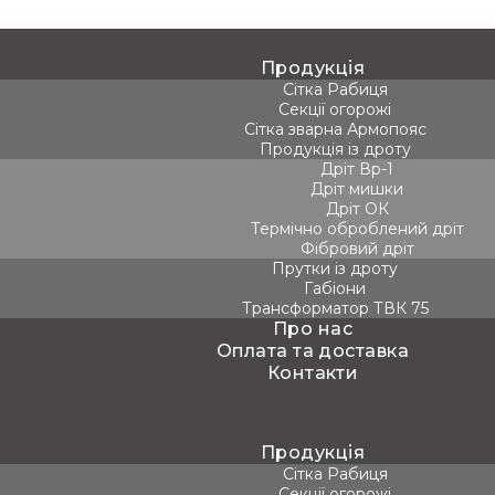
Продукція
Сітка Рабиця
Секції огорожі
Сітка зварна Армопояс
Продукція із дроту
Дріт Вр-1
Дріт мишки
Дріт ОК
Термічно оброблений дріт
Фібровий дріт
Прутки із дроту
Габіони
Трансформатор ТВК 75
Про нас
Оплата та доставка
Контакти
Продукція
Сітка Рабиця
Секції огорожі